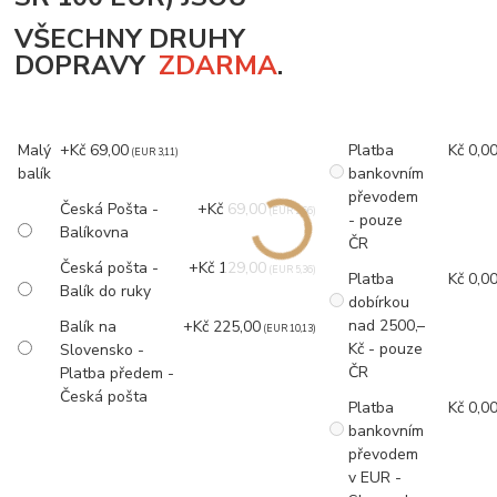
VŠECHNY DRUHY
DOPRAVY
ZDARMA
.
Malý
+Kč 69,00
Platba
Kč 0,0
(EUR 3,11)
balík
bankovním
převodem
Česká Pošta -
+Kč 69,00
(EUR 2,66)
- pouze
Balíkovna
ČR
Česká pošta -
+Kč 129,00
(EUR 5,36)
Platba
Kč 0,0
Balík do ruky
dobírkou
nad 2500,–
Balík na
+Kč 225,00
(EUR 10,13)
Kč - pouze
Slovensko -
ČR
Platba předem -
Česká pošta
Platba
Kč 0,0
bankovním
převodem
v EUR -